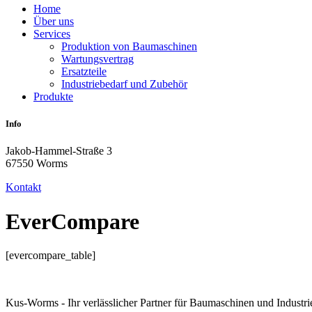
Home
Über uns
Services
Produktion von Baumaschinen
Wartungsvertrag
Ersatzteile
Industriebedarf und Zubehör
Produkte
Info
Jakob-Hammel-Straße 3
67550 Worms
Kontakt
EverCompare
[evercompare_table]
Kus-Worms - Ihr verlässlicher Partner für Baumaschinen und Industri