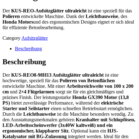
Der
KUS-REO-Aufsitzglätter ultraleicht
ist eine speziell für das
Polieren
entwickelte Maschine. Dank der
Leichtbauweise
, des
Honda Motors
und des ergonomischen Designs eignet er sich ideal
für effiziente Betonbearbeitung.
Category
Aufsitzglätter
Beschreibung
Beschreibung
Der
KUS-REO8-98H13 Aufsitzglätter ultraleicht
ist eine
hochwertige, speziell für das
Polieren von Betonflächen
entwickelte Maschine. Mit einer
Arbeitsreichweite von 100 x 200
cm
und
2×4 Flügelarmen
sorgt sie für ein gleichmäßiges und
präzises Finish. Der leistungsstarke
Honda GX390 Motor (13,8
PS)
bietet zuverlässige Performance, während der
elektrische
Starter und Seilstarter
einen schnellen Betriebsstart ermöglichen.
Durch die
Leichtbauweise
ist die Maschine besonders wendig. Zu
den Ausstattungsmerkmalen gehören
Kranhalter mit Schlupfösen,
LED-Arbeitsscheinwerfer (3x40W kaltweiß) und ein
ergonomischer, klappbarer Sitz
. Optional kann ein
HJS-
Katalysator mit BG-Zulassung
integriert werden. Ideal für den