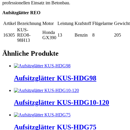
professionellen Einsatz im Betonbau.
Aufsitzglätter REO
Artikel
Bezeichnung
Motor
Leistung
Krafstoff
Flügelarme
Gewicht
KUS-
Honda
16305
REO8-
13
Benzin
8
205
GX390
98H13
Ähnliche Produkte
Aufsitzglätter KUS-HDG98
Aufsitzglätter KUS-HDG10-120
Aufsitzglätter KUS-HDG75