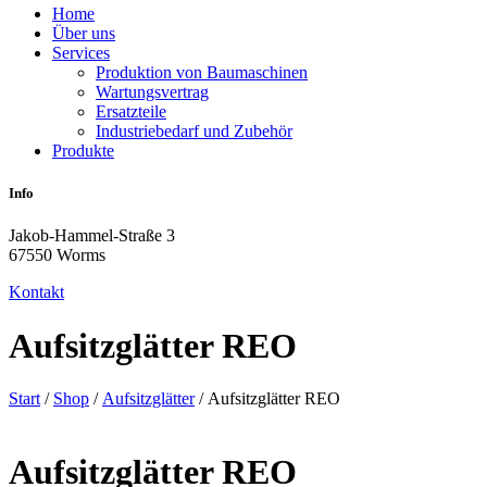
Home
Über uns
Services
Produktion von Baumaschinen
Wartungsvertrag
Ersatzteile
Industriebedarf und Zubehör
Produkte
Info
Jakob-Hammel-Straße 3
67550 Worms
Kontakt
Aufsitzglätter REO
Start
/
Shop
/
Aufsitzglätter
/ Aufsitzglätter REO
Aufsitzglätter REO