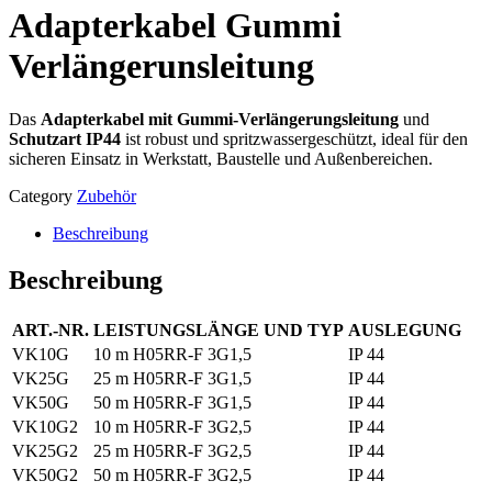
Adapterkabel Gummi
Verlängerunsleitung
Das
Adapterkabel mit Gummi-Verlängerungsleitung
und
Schutzart IP44
ist robust und spritzwassergeschützt, ideal für den
sicheren Einsatz in Werkstatt, Baustelle und Außenbereichen.
Category
Zubehör
Beschreibung
Beschreibung
ART.-NR.
LEISTUNGSLÄNGE UND TYP
AUSLEGUNG
VK10G
10 m H05RR-F 3G1,5
IP 44
VK25G
25 m H05RR-F 3G1,5
IP 44
VK50G
50 m H05RR-F 3G1,5
IP 44
VK10G2
10 m H05RR-F 3G2,5
IP 44
VK25G2
25 m H05RR-F 3G2,5
IP 44
VK50G2
50 m H05RR-F 3G2,5
IP 44